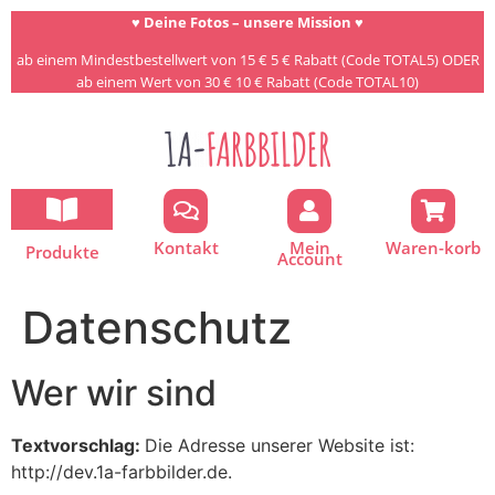
♥
Deine Fotos – unsere Mission ♥
ab einem Mindestbestellwert von 15 € 5 € Rabatt (Code TOTAL5) ODER
ab einem Wert von 30 € 10 € Rabatt (Code TOTAL10)
Kontakt
Mein
Waren-korb
Produkte
Account
Datenschutz
Wer wir sind
Textvorschlag:
Die Adresse unserer Website ist:
http://dev.1a-farbbilder.de.